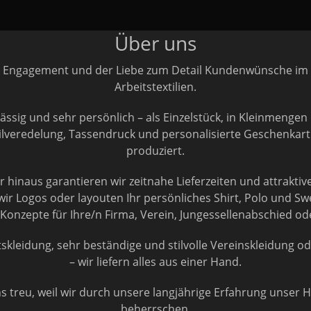
Über uns
mit Engagement und der Liebe zum Detail Kundenwünsche im T
Arbeitstextilien.
ässig und sehr persönlich – als Einzelstück, in Kleinmenge
tilveredelung, Tassendruck und personalisierte Geschenkart
produziert.
 hinaus garantieren wir zeitnahe Lieferzeiten und attraktive
ir Logos oder layouten Ihr persönliches Shirt, Polo und Sw
onzepte für Ihre/n Firma, Verein, Jungessellenabschied od
skleidung, sehr beständige und stilvolle Vereinskleidung od
– wir liefern alles aus einer Hand.
 treu, weil wir durch unsere langjährige Erfahrung unser
beherrschen.