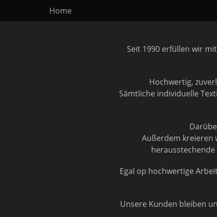
Erstes Menü
Zum
Home
Inhalt:
Seit 1990 erfüllen wir 
Hochwertig, zuverl
Sämtliche individuelle Tex
Darüber
Außerdem kreieren w
herausstechende K
Egal op hochwertige Arbeit
Unsere Kunden bleiben uns