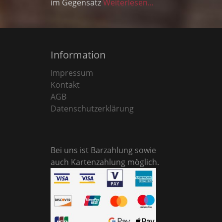
im Gegensatz
Weiterlesen...
Information
Impressum
Kontakt
AGB
Datenschutzerklärung
Bei uns ist Barzahlung sowie
auch Kartenzahlung möglich.