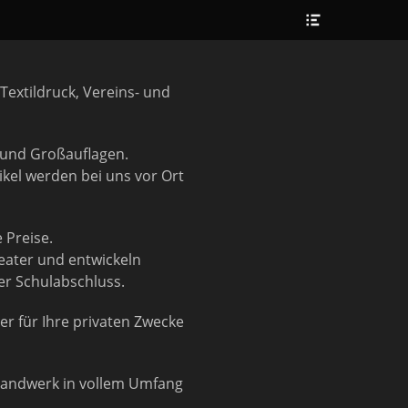
Header
Toggle
extildruck, Vereins- und
n und Großauflagen.
ikel werden bei uns vor Ort
 Preise.
eater und entwickeln
er Schulabschluss.
er für Ihre privaten Zwecke
 Handwerk in vollem Umfang